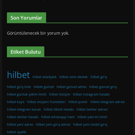
Son Yorumlar
Görüntülenecek bir yorum yok.
Etiket Bulutu
hilbet
hilbet blackjack
hilbet canlı destek
hilbet giriş
hilbet giriş linki
hilbet güncel
hilbet güncel adres
hilbet güncel giriş
hilbet günlük çekim limiti
hilbet iletişim
hilbet instagram hesabı
hilbet kayıt
hilbet müşteri hizmetleri
hilbet poker
hilbet telegram adresi
hilbet telegram kanalı
hilbet tiktok hesabı
hilbet twitter adresi
hilbet twitter hesabı
hilbet whatsapp hattı
hilbet yatırım limiti
hilbet yeni adres
hilbet yeni giriş adresi
hilbet yeni mobil giriş
hilbet üyelik