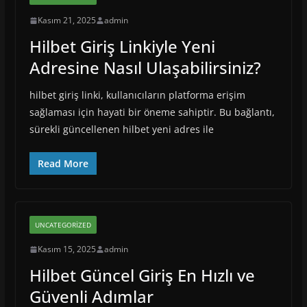
Kasım 21, 2025
admin
Hilbet Giriş Linkiyle Yeni
Adresine Nasıl Ulaşabilirsiniz?
hilbet giriş linki, kullanıcıların platforma erişim
sağlaması için hayati bir öneme sahiptir. Bu bağlantı,
sürekli güncellenen hilbet yeni adres ile
Read More
UNCATEGORIZED
Kasım 15, 2025
admin
Hilbet Güncel Giriş En Hızlı ve
Güvenli Adımlar