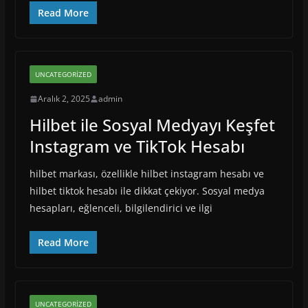
Read More
UNCATEGORIZED
Aralık 2, 2025
admin
Hilbet ile Sosyal Medyayı Keşfet
Instagram ve TikTok Hesabı
hilbet markası, özellikle hilbet instagram hesabı ve
hilbet tiktok hesabı ile dikkat çekiyor. Sosyal medya
hesapları, eğlenceli, bilgilendirici ve ilgi
Read More
UNCATEGORIZED