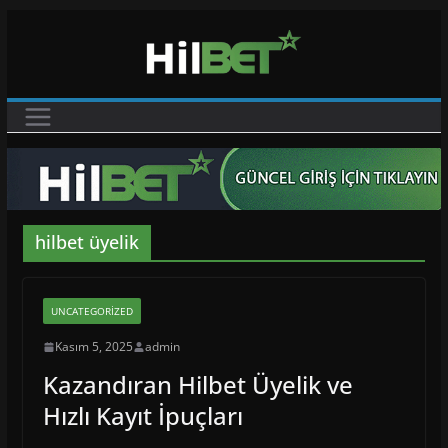
Skip
to
content
hilbet üyelik
UNCATEGORIZED
Kasım 5, 2025
admin
Kazandıran Hilbet Üyelik ve
Hızlı Kayıt İpuçları