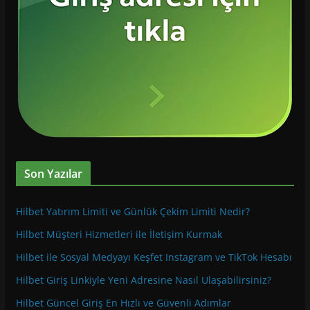
Son Yazılar
Hilbet Yatırım Limiti ve Günlük Çekim Limiti Nedir?
Hilbet Müşteri Hizmetleri ile İletişim Kurmak
Hilbet ile Sosyal Medyayı Keşfet Instagram ve TikTok Hesabı
Hilbet Giriş Linkiyle Yeni Adresine Nasıl Ulaşabilirsiniz?
Hilbet Güncel Giriş En Hızlı ve Güvenli Adımlar