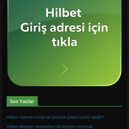
Son Yazılar
Hilbet Yatırım Limiti ve Günlük Çekim Limiti Nedir?
Hilbet Müşteri Hizmetleri ile İletişim Kurmak