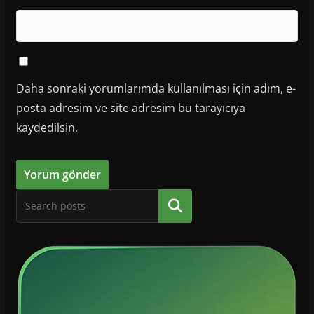
Daha sonraki yorumlarımda kullanılması için adım, e-
posta adresim ve site adresim bu tarayıcıya
kaydedilsin.
Ara