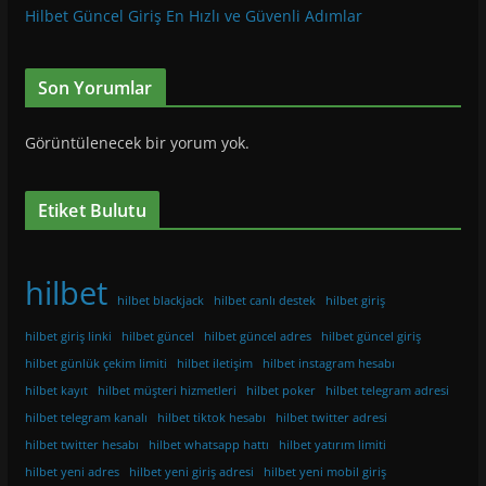
Hilbet Güncel Giriş En Hızlı ve Güvenli Adımlar
Son Yorumlar
Görüntülenecek bir yorum yok.
Etiket Bulutu
hilbet
hilbet blackjack
hilbet canlı destek
hilbet giriş
hilbet giriş linki
hilbet güncel
hilbet güncel adres
hilbet güncel giriş
hilbet günlük çekim limiti
hilbet iletişim
hilbet instagram hesabı
hilbet kayıt
hilbet müşteri hizmetleri
hilbet poker
hilbet telegram adresi
hilbet telegram kanalı
hilbet tiktok hesabı
hilbet twitter adresi
hilbet twitter hesabı
hilbet whatsapp hattı
hilbet yatırım limiti
hilbet yeni adres
hilbet yeni giriş adresi
hilbet yeni mobil giriş