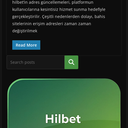
hilbet’in adres güncellemeleri, platformun
kullanıcılarına kesintisiz hizmet sunma hedefiyle
gerçekleştirilir. Çeşitli nedenlerden dolayı, bahis
sitelerinin erişim adresleri zaman zaman
değiştirilmek
Read More
Ara